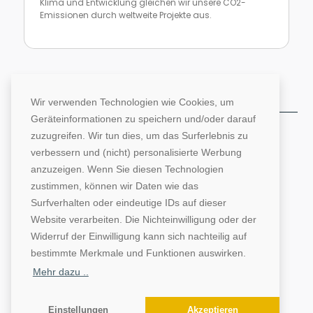
Klima und Entwicklung gleichen wir unsere CO2-
Emissionen durch weltweite Projekte aus.
Zur Website von Climate Extender: Klimaneutrales Unternehmen
Wir verwenden Technologien wie Cookies, um
Geräteinformationen zu speichern und/oder darauf
©1996-2026 Deutsche Hochschulwerbung und -
zuzugreifen. Wir tun dies, um das Surferlebnis zu
vertriebs GmbH. Alle Rechte vorbehalten.
verbessern und (nicht) personalisierte Werbung
anzuzeigen. Wenn Sie diesen Technologien
AGB
Impressum
Datenschutz
zustimmen, können wir Daten wie das
Surfverhalten oder eindeutige IDs auf dieser
Website verarbeiten. Die Nichteinwilligung oder der
Widerruf der Einwilligung kann sich nachteilig auf
bestimmte Merkmale und Funktionen auswirken.
Mehr dazu ..
Einstellungen
Akzeptieren