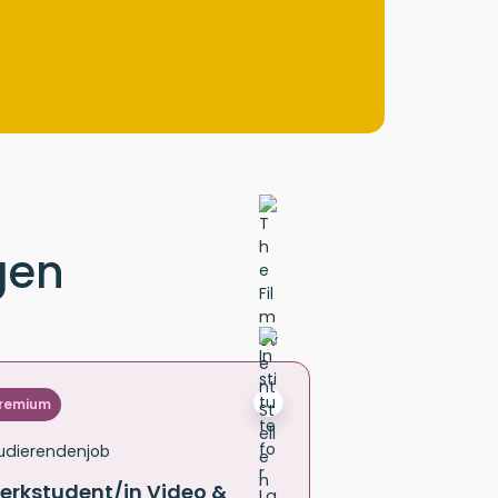
gen
remium
udierendenjob
erkstudent/in Video &