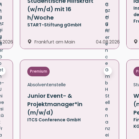
Studentische Hilfskraft
l
In
(w/m/d) mit 16
de
h/Woche
Fr
START-Stiftung gGmbH
8.2026
Frankfurt am Main
04.08.2026
Premium
P
Absolventenstelle
St
Junior Event- &
W
Projektmanager*in
(
(m/w/d)
P
ITCS Conference GmbH
Fi
K