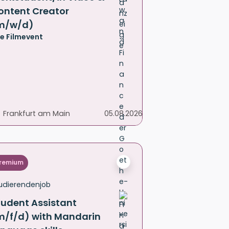
ontent Creator
m/w/d)
e Filmevent
Frankfurt am Main
05.08.2026
remium
udierendenjob
tudent Assistant
m/f/d) with Mandarin