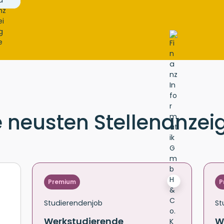
e neusten Stellenanzei
Premium
P
Studierendenjob
St
Werkstudierende
W