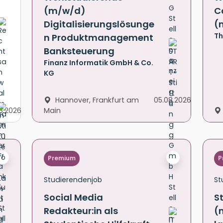
(m/w/d)
C
Digitalisierungslösunge
(
Th
n Produktmanagement
Banksteuerung
Finanz Informatik GmbH & Co.
KG
Hannover, Frankfurt am
05.08.2026
8.2026
Main
Premium
P
Studierendenjob
St
Social Media
S
Redakteur:in als
(