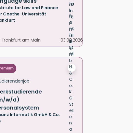
anguage skills
stitute for Law and Finance
r Goethe-Universität
ankfurt
Frankfurt am Main
03.08.2026
remium
udierendenjob
erkstudierende
m/w/d)
ersonalsystem
nanz Informatik GmbH & Co.
G