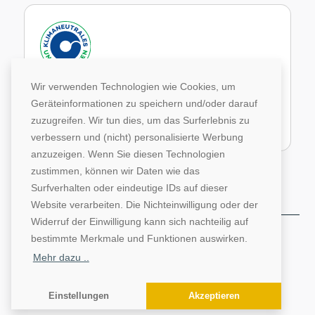
Wir verwenden Technologien wie Cookies, um
Im Rahmen unseres Engagements in der Allianz für
Geräteinformationen zu speichern und/oder darauf
Klima und Entwicklung gleichen wir unsere CO2-
Emissionen durch weltweite Projekte aus.
zuzugreifen. Wir tun dies, um das Surferlebnis zu
verbessern und (nicht) personalisierte Werbung
Zur Website von Climate Extender: Klimaneutrales Unternehmen
anzuzeigen. Wenn Sie diesen Technologien
zustimmen, können wir Daten wie das
Surfverhalten oder eindeutige IDs auf dieser
Website verarbeiten. Die Nichteinwilligung oder der
Widerruf der Einwilligung kann sich nachteilig auf
©1996-2026 Deutsche Hochschulwerbung und -
bestimmte Merkmale und Funktionen auswirken.
vertriebs GmbH. Alle Rechte vorbehalten.
Mehr dazu ..
AGB
Impressum
Datenschutz
Einstellungen
Akzeptieren