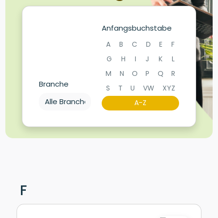
Anfangsbuchstabe
A
B
C
D
E
F
G
H
I
J
K
L
M
N
O
P
Q
R
Branche
S
T
U
VW
XYZ
A-Z
F