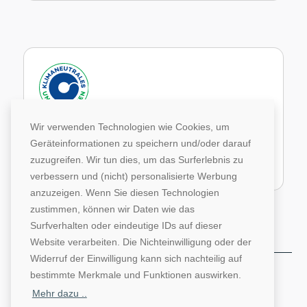
Wir verwenden Technologien wie Cookies, um
Im Rahmen unseres Engagements in der Allianz für
Geräteinformationen zu speichern und/oder darauf
Klima und Entwicklung gleichen wir unsere CO2-
Emissionen durch weltweite Projekte aus.
zuzugreifen. Wir tun dies, um das Surferlebnis zu
verbessern und (nicht) personalisierte Werbung
Zur Website von Climate Extender: Klimaneutrales Unternehmen
anzuzeigen. Wenn Sie diesen Technologien
zustimmen, können wir Daten wie das
Surfverhalten oder eindeutige IDs auf dieser
Website verarbeiten. Die Nichteinwilligung oder der
Widerruf der Einwilligung kann sich nachteilig auf
©1996-2026 Deutsche Hochschulwerbung und -
bestimmte Merkmale und Funktionen auswirken.
vertriebs GmbH. Alle Rechte vorbehalten.
Mehr dazu ..