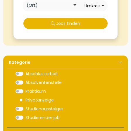
Umkreis
Jobs finden
Kategorie
Abschlussarbeit
Absolventenstelle
Praktikum
Privatanzeige
Studienaussteiger
Studierendenjob